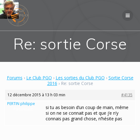
Skip
to
content
Re: sortie Corse
Forums
›
Le Club PGO
›
Les sorties du Club PGO
›
Sortie Corse
2016
›
Re: sortie Corse
12 décembre 2015 à 13 h 03 min
#4135
PERTIN philippe
si tu as besoin d’un coup de main, même
Participant
si on ne se connait pas et que j’e n’y
connais pas grand chose, n’hésite pas