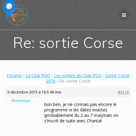
Skip
to
content
Re: sortie Corse
Forums
›
Le Club PGO
›
Les sorties du Club PGO
›
Sortie Corse
2016
›
Re: sortie Corse
9 décembre 2015 à 16 h 46 min
#4116
dominique
bon ben, je ne connais pas encore le
Participant
programme ni les dates exactes
(probablement du 2 au 7 mai)mais on
s’inscrit de suite avec Chantal