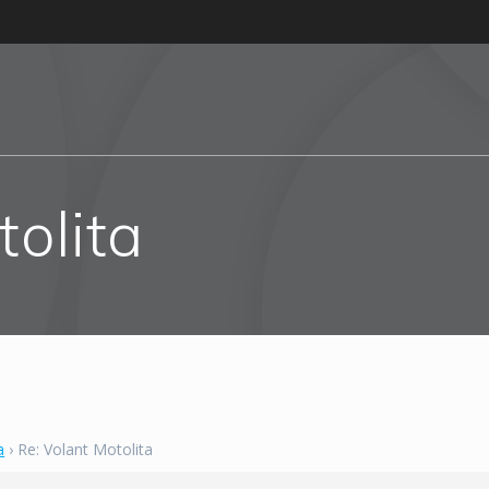
tolita
a
›
Re: Volant Motolita