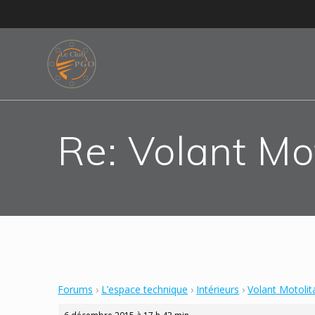
Skip
to
content
Re: Volant Mo
Forums
›
L’espace technique
›
Intérieurs
›
Volant Motolit