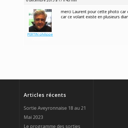
6 décembre 2015 à 17 h 43 min
merci Laurent pour cette photo car 
car ce volant existe en plusieurs di
PERTIN philippe
Participant
Articles récents
Sortie Aveyronnaise 18 au 21
Mai 2023
Le programme des sorties