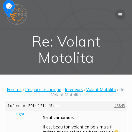
Skip
to
content
Re: Volant
Motolita
Forums
›
L’espace technique
›
Intérieurs
›
Volant Motolita
›
Re:
Volant Motolita
4 décembre 2014 à 21 h 45 min
#3845
algor
Salut camarade,
Participant
Il est beau ton volant en bois mais il