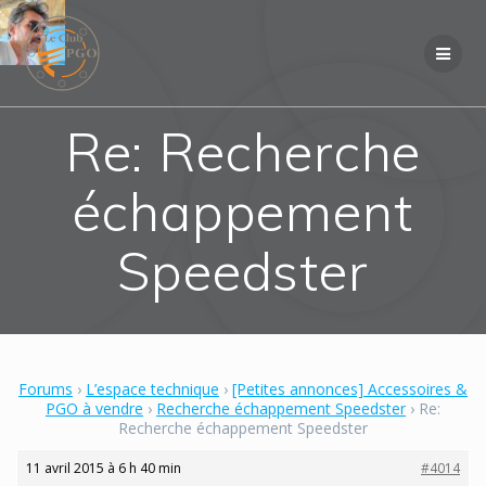
Skip
to
content
Re: Recherche
échappement
Speedster
Forums
›
L’espace technique
›
[Petites annonces] Accessoires &
PGO à vendre
›
Recherche échappement Speedster
›
Re:
Recherche échappement Speedster
11 avril 2015 à 6 h 40 min
#4014