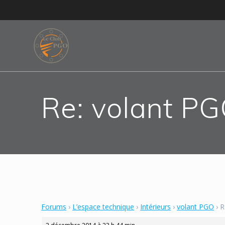
Skip
to
content
Re: volant P
Forums
›
L’espace technique
›
Intérieurs
›
volant PGO
›
R