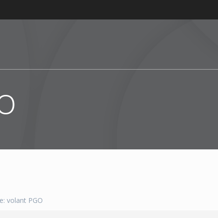
GO
e: volant PGO