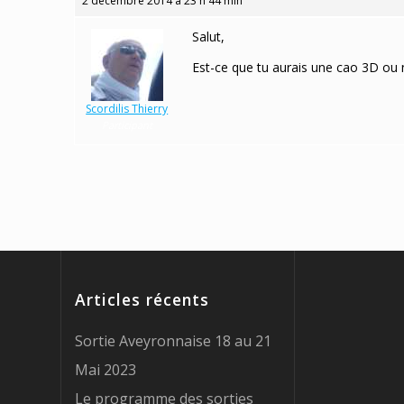
2 décembre 2014 à 23 h 44 min
Salut,
Est-ce que tu aurais une cao 3D ou no
Scordilis Thierry
Participant
Articles récents
Sortie Aveyronnaise 18 au 21
Mai 2023
Le programme des sorties