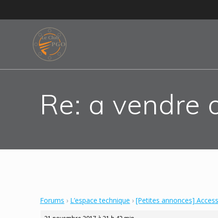
Skip
to
content
Re: a vendre 
Forums
›
L’espace technique
›
[Petites annonces] Acces