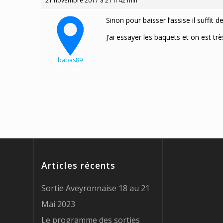
21 novembre 2017 à 21 h 42 min
Sinon pour baisser l’assise il suffit 
J’ai essayer les baquets et on est trè
babas89
Participant
Articles récents
Sortie Aveyronnaise 18 au 21
Mai 2023
Le programme des sorties