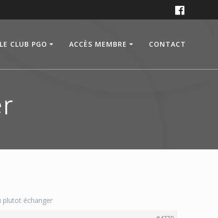
LE CLUB PGO
ACCÈS MEMBRE
CONTACT
r
u plutot échanger