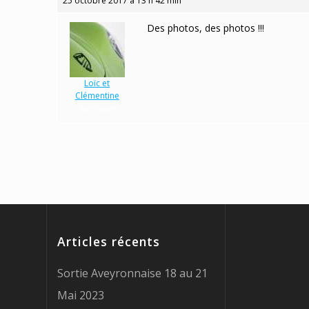
25 octobre 2017 à 13 h 42 min
Des photos, des photos !!!
Loïc et
Clémentine
Participant
Articles récents
Sortie Aveyronnaise 18 au 21
Mai 2023