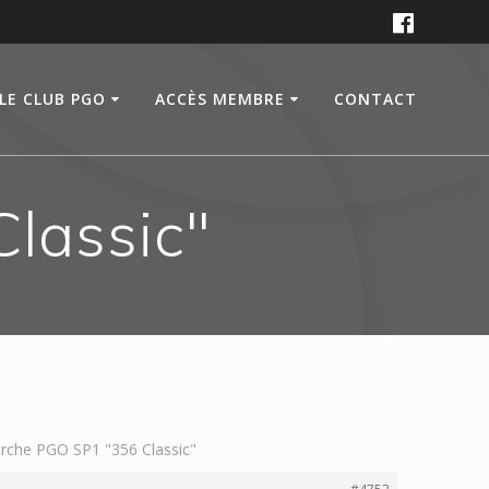
LE CLUB PGO
ACCÈS MEMBRE
CONTACT
lassic"
rche PGO SP1 "356 Classic"