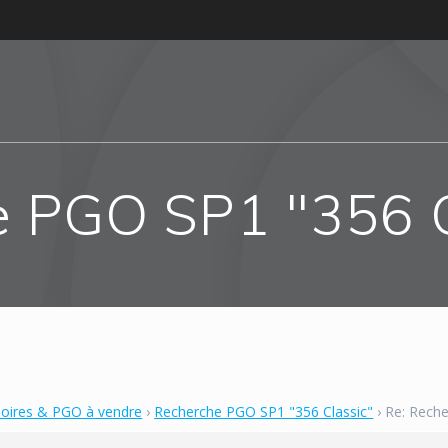
e PGO SP1 "356 C
soires & PGO à vendre
›
Recherche PGO SP1 "356 Classic"
›
Re: Reche