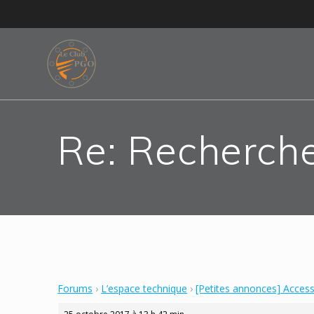
Skip
to
content
Re: Recherch
Forums
›
L’espace technique
›
[Petites annonces] Acces