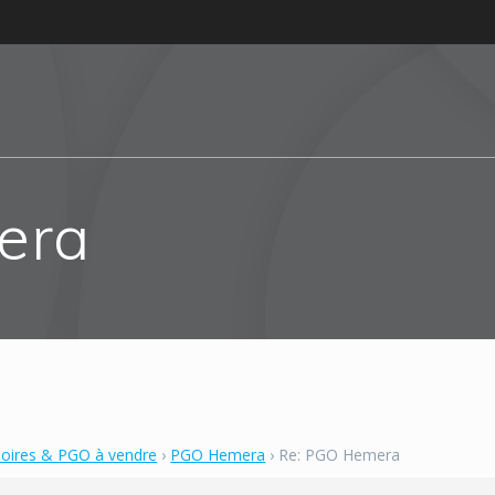
era
soires & PGO à vendre
›
PGO Hemera
›
Re: PGO Hemera