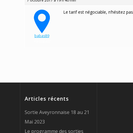
7 octobre 2017 à 19 h 40 min
Le tarif est négociable, n’hésitez pa
babas89
Participant
Articles récents
Sortie Aveyronnaise 18 au 21
Mai 2023
Le programme des sorties