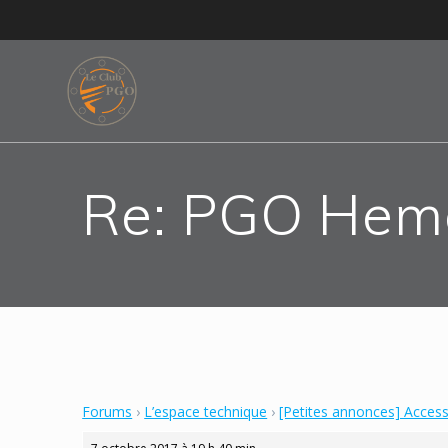
Skip
to
content
Re: PGO Hem
Forums
›
L’espace technique
›
[Petites annonces] Acces