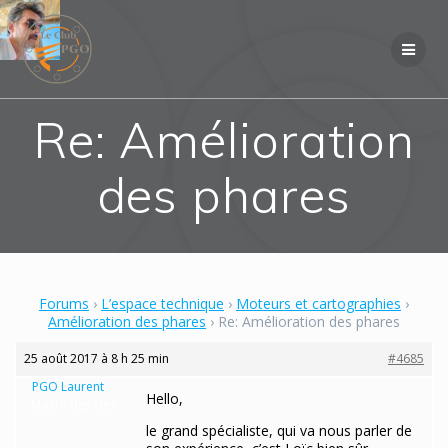
Skip
to
content
Re: Amélioration
des phares
Forums
›
L’espace technique
›
Moteurs et cartographies
›
Amélioration des phares
›
Re: Amélioration des phares
25 août 2017 à 8 h 25 min
#4685
PGO Laurent
Hello,
Maître des clés
le grand spécialiste, qui va nous parler de