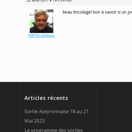
22 août 2017 à 19 h 39 min
beau bricolage! bon à savoir si un jou
PERTIN philippe
Participant
Articles récents
Sortie Aveyronnaise 18 au 21
Mai 2023
Le programme des sorties