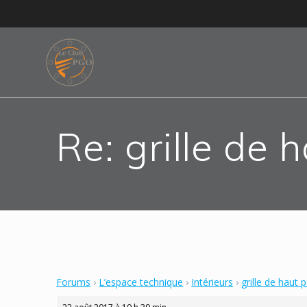
Skip
to
content
Re: grille de 
Forums
›
L’espace technique
›
Intérieurs
›
grille de haut 