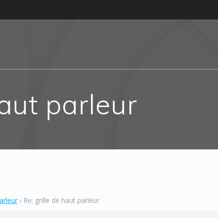
haut parleur
parleur
›
Re: grille de haut parleur